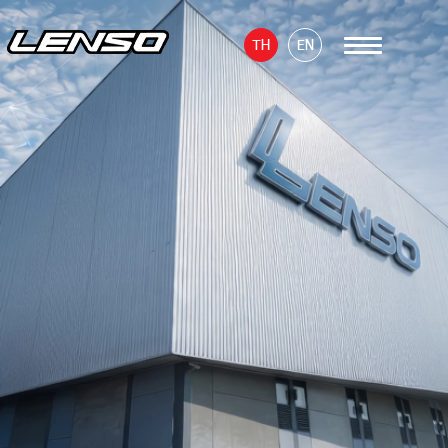
TH
EN